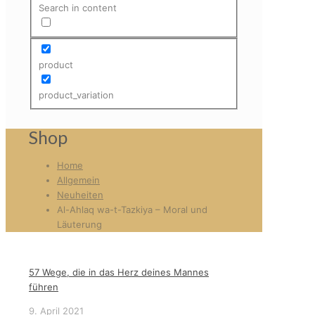
Search in content
product
product_variation
Shop
Home
Allgemein
Neuheiten
Al-Ahlaq wa-t-Tazkiya – Moral und
Läuterung
57 Wege, die in das Herz deines Mannes
führen
9. April 2021