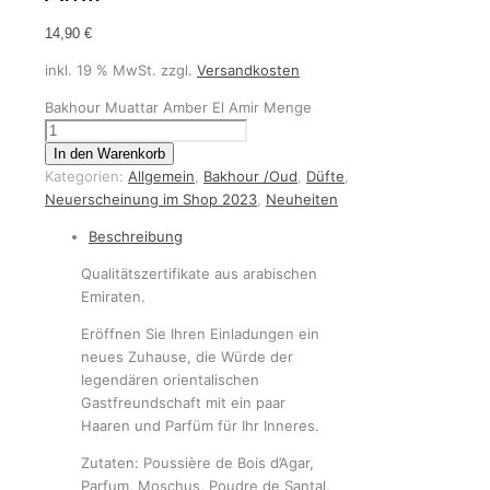
14,90
€
inkl. 19 % MwSt.
zzgl.
Versandkosten
Bakhour Muattar Amber El Amir Menge
In den Warenkorb
Kategorien:
Allgemein
,
Bakhour /Oud
,
Düfte
,
Neuerscheinung im Shop 2023
,
Neuheiten
Beschreibung
Qualitätszertifikate aus arabischen
Emiraten.
Eröffnen Sie Ihren Einladungen ein
neues Zuhause, die Würde der
legendären orientalischen
Gastfreundschaft mit ein paar
Haaren und Parfüm für Ihr Inneres.
Zutaten: Poussière de Bois d’Agar,
Parfum, Moschus, Poudre de Santal,