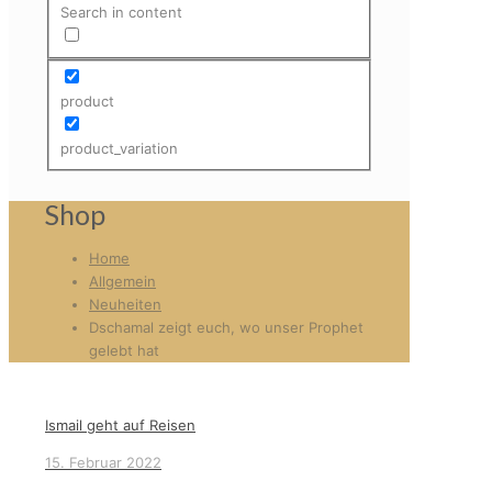
Search in content
product
product_variation
Shop
Home
Allgemein
Neuheiten
Dschamal zeigt euch, wo unser Prophet
gelebt hat
Ismail geht auf Reisen
15. Februar 2022