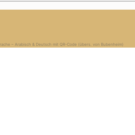
rache – Arabisch & Deutsch mit QR-Code (übers. von Bubenheim)