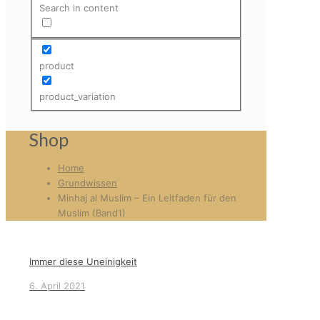
Search in content
product
product_variation
Shop
Home
Grundwissen
Minhaj al Muslim – Ein Leitfaden für den
Muslim (Band1)
Immer diese Uneinigkeit
6. April 2021