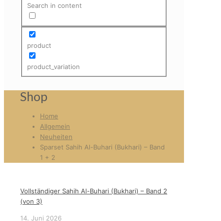
Search in content
product
product_variation
Shop
Home
Allgemein
Neuheiten
Sparset Sahih Al-Buhari (Bukhari) – Band
1 + 2
Vollständiger Sahih Al-Buhari (Bukhari) – Band 2
(von 3)
14. Juni 2026