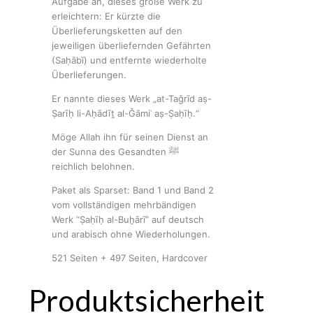
Aufgabe an, dieses große Werk zu
erleichtern: Er kürzte die
Überlieferungsketten auf den
jeweiligen überliefernden Gefährten
(Saḥābī) und entfernte wiederholte
Überlieferungen.
Er nannte dieses Werk „at-Taǧrīd aṣ-
Ṣarīḥ li-Aḥādīṯ al-Ǧāmiʿ aṣ-Ṣaḥīḥ.“
Möge Allah ihn für seinen Dienst an
der Sunna des Gesandten ﷺ
reichlich belohnen.
Paket als Sparset: Band 1 und Band 2
vom vollständigen mehrbändigen
Werk “Ṣaḥīḥ al-Buḫārī” auf deutsch
und arabisch ohne Wiederholungen.
521 Seiten + 497 Seiten, Hardcover
Produktsicherheit