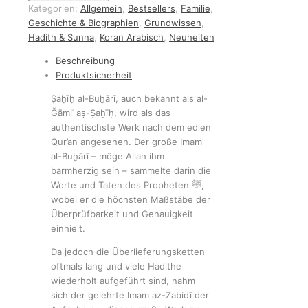
Kategorien:
Allgemein
,
Bestsellers
,
Familie
,
Geschichte & Biographien
,
Grundwissen
,
Hadith & Sunna
,
Koran Arabisch
,
Neuheiten
Beschreibung
Produktsicherheit
Ṣaḥīḥ al-Buḫārī, auch bekannt als al-
Ǧāmiʿ aṣ-Ṣaḥīḥ, wird als das
authentischste Werk nach dem edlen
Qur’an angesehen. Der große Imam
al-Buḫārī – möge Allah ihm
barmherzig sein – sammelte darin die
Worte und Taten des Propheten ﷺ,
wobei er die höchsten Maßstäbe der
Überprüfbarkeit und Genauigkeit
einhielt.
Da jedoch die Überlieferungsketten
oftmals lang und viele Hadithe
wiederholt aufgeführt sind, nahm
sich der gelehrte Imam az-Zabidī der