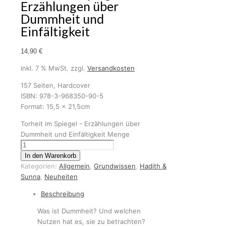
Erzählungen über
Dummheit und
Einfältigkeit
14,90
€
inkl. 7 % MwSt.
zzgl.
Versandkosten
157 Seiten, Hardcover
ISBN: 978-3-968350-90-5
Format: 15,5 x 21,5cm
Torheit im Spiegel - Erzählungen über
Dummheit und Einfältigkeit Menge
In den Warenkorb
Kategorien:
Allgemein
,
Grundwissen
,
Hadith &
Sunna
,
Neuheiten
Beschreibung
Was ist Dummheit? Und welchen
Nutzen hat es, sie zu betrachten?