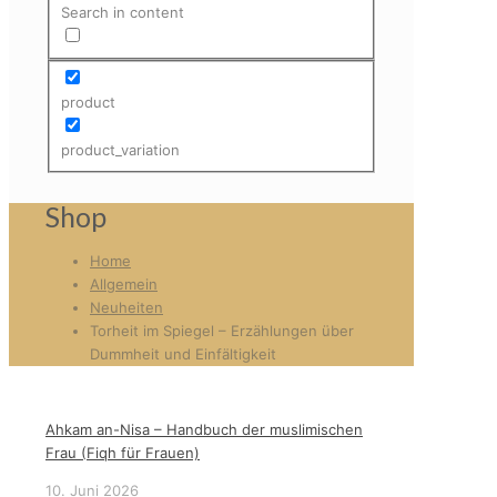
Search in content
product
product_variation
Shop
Home
Allgemein
Neuheiten
Torheit im Spiegel – Erzählungen über
Dummheit und Einfältigkeit
Ahkam an-Nisa – Handbuch der muslimischen
Frau (Fiqh für Frauen)
10. Juni 2026